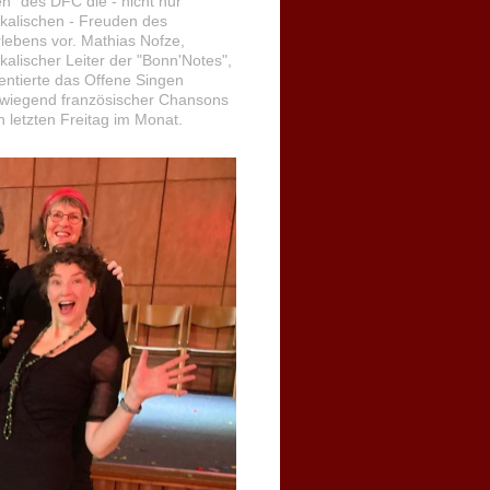
n" des DFC die - nicht nur
kalischen - Freuden des
lebens vor. Mathias Nofze,
kalischer Leiter der "Bonn'Notes",
entierte das Offene Singen
wiegend französischer Chansons
n letzten Freitag im Monat.