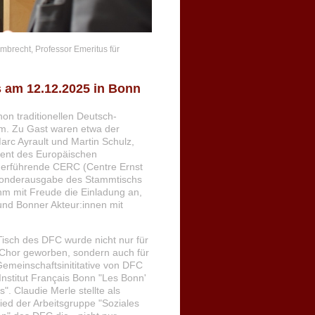
mbrecht, Professor Emeritus für
 am 12.12.2025 in Bonn
on traditionellen Deutsch-
m. Zu Gast waren etwa der
rc Ayrault und Martin Schulz,
ident des Europäischen
ederführende CERC (Centre Ernst
onderausgabe des Stammtischs
m mit Freude die Einladung an,
 und Bonner Akteur:innen mit
isch des DFC wurde nicht nur für
Chor geworben, sondern auch für
Gemeinschaftsinititative von DFC
Institut Français Bonn "Les Bonn'
s". Claudie Merle stellte als
lied der Arbeitsgruppe "Soziales