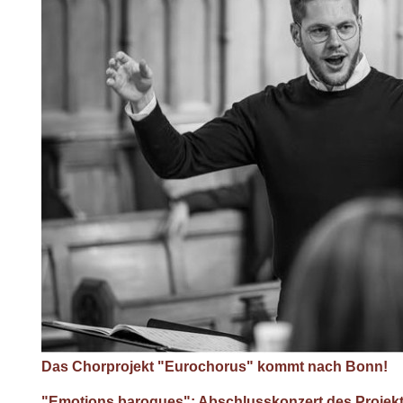
Das Chorprojekt "Eurochorus" kommt nach Bonn!
"Emotions baroques": Abschlusskonzert des Projek