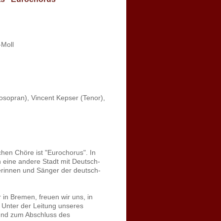
-Moll
osopran), Vincent Kepser (Tenor),
hen Chöre ist "Eurochorus". In
in eine andere Stadt mit Deutsch-
erinnen und Sänger der deutsch-
in Bremen, freuen wir uns, in
Unter der Leitung unseres
und zum Abschluss des