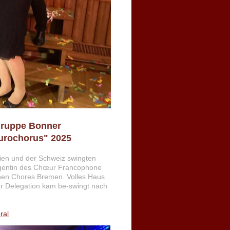
 Gruppe Bonner
urochorus" 2025
ien und der Schweiz swingten
gentin des C
hœur
Francophone
chen Chores Bremen. Volles Haus
r Delegation kam be-swingt nach
ral