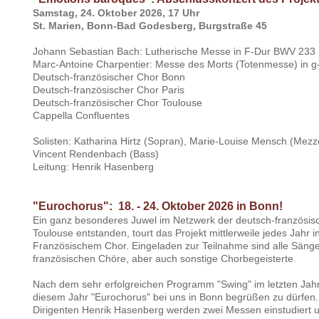
Samstag, 24. Oktober 2026, 17 Uhr
St. Marien, Bonn-Bad Godesberg, Burgstraße 45
Johann Sebastian Bach: Lutherische Messe in F-Dur BWV 233
Marc-Antoine Charpentier: Messe des Morts (Totenmesse) in g
Deutsch-französischer Chor Bonn
Deutsch-französischer Chor Paris
Deutsch-französischer Chor Toulouse
Cappella Confluentes
Solisten: Katharina Hirtz (Sopran), Marie-Louise Mensch (Mezz
Vincent Rendenbach (Bass)
Leitung: Henrik Hasenberg
"Eurochorus": 18. - 24. Oktober 2026 in Bonn!
Ein ganz besonderes Juwel im Netzwerk der deutsch-französisc
Toulouse entstanden, tourt das Projekt mittlerweile jedes Jahr 
Französischem Chor. Eingeladen zur Teilnahme sind alle Säng
französischen Chöre, aber auch sonstige Chorbegeisterte
.
Nach dem sehr erfolgreichen Programm "Swing" im letzten Jahr 
diesem Jahr "Eurochorus" bei uns in Bonn begrüßen zu dürfen.
Dirigenten Henrik Hasenberg werden zwei Messen einstudiert 