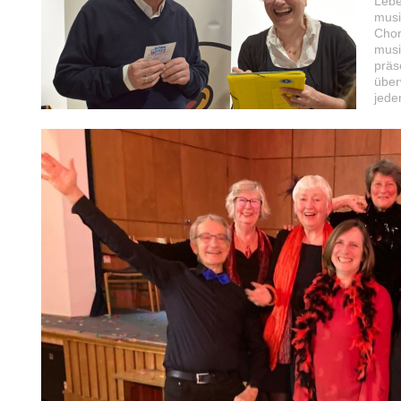
Lebe
musi
Chor
musi
präs
über
jede