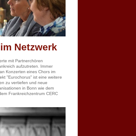
 im Netzwerk
erte mit Partnerchören
ankreich aufzutreten. Immer
an Konzerten eines Chors im
ekt "Eurochorus" ist eine weitere
ten zu vertiefen und neue
ganisationen in Bonn wie dem
d dem Frankreichzentrum CERC