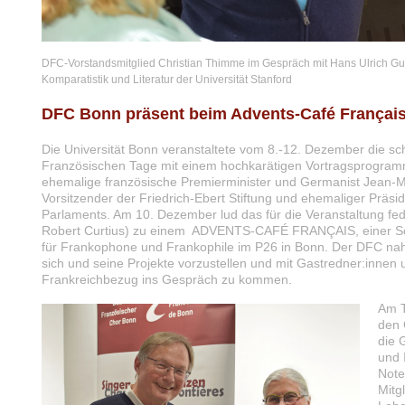
DFC-Vorstandsmitglied Christian Thimme im Gespräch mit Hans Ulrich Gu
Komparatistik und Literatur der Universität Stanford
DFC Bonn präsent beim Advents-Café Français
Die Universität Bonn veranstaltete vom 8.-12. Dezember die sch
Französischen Tage mit einem hochkarätigen Vortragsprogram
ehemalige französische Premierminister und Germanist Jean-Ma
Vorsitzender der Friedrich-Ebert Stiftung und ehemaliger Präs
Parlaments. Am 10. Dezember lud das für die Veranstaltung f
Robert Curtius) zu einem ADVENTS-CAFÉ FRANÇAIS, einer S
für Frankophone und Frankophile im P26 in Bonn. Der DFC nah
sich und seine Projekte vorzustellen und mit Gastredner:innen
Frankreichbezug ins Gespräch zu kommen.
Am T
den 
die 
und 
Note
Mitg