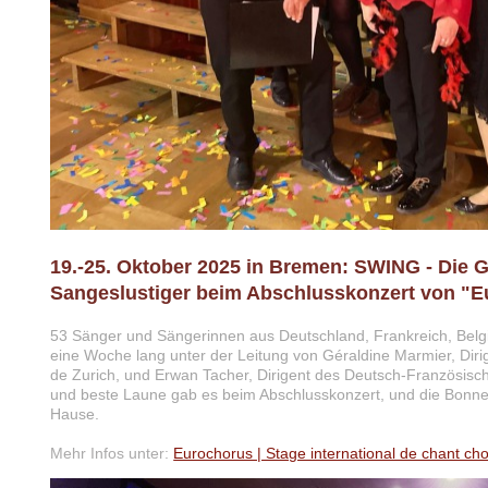
19.-25. Oktober 2025 in Bremen: SWING - Die
Sangeslustiger beim Abschlusskonzert von "E
53 Sänger und Sängerinnen aus Deutschland, Frankreich, Belg
eine Woche lang unter der Leitung von Géraldine Marmier, Diri
de Zurich, und Erwan Tacher, Dirigent des Deutsch-Französis
und beste Laune gab es beim Abschlusskonzert, und die Bonne
Hause.
Mehr Infos unter:
Eurochorus | Stage international de chant cho