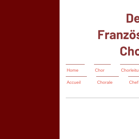
Home
Chor
Chorleit
Accueil
Chorale
Chef